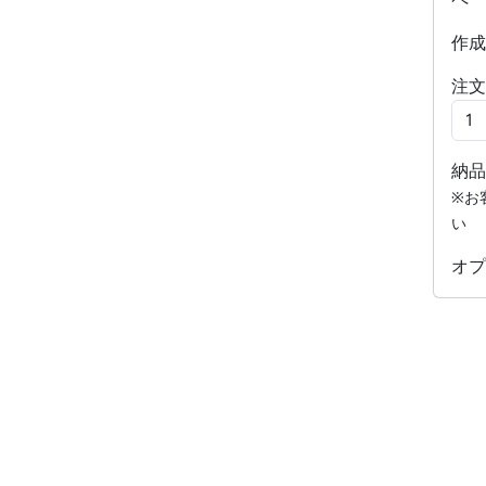
作成
注文
納品
※お
い
オプ