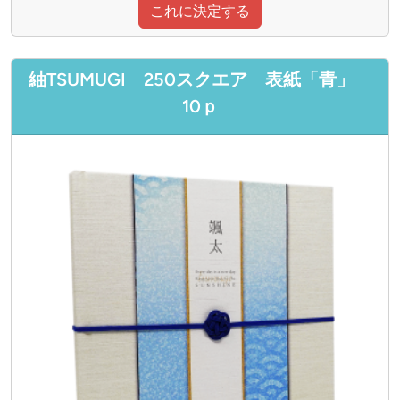
これに決定する
紬TSUMUGI 250スクエア 表紙「青」
10ｐ